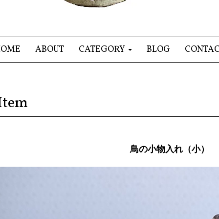
HOME
ABOUT
CATEGORY
BLOG
CONTA
Item
鳥の小物入れ（小）