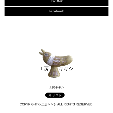
Twitter
Facebook
工房キギシ
COPYRIGHT © 工房キギシ ALL RIGHTS RESERVED.